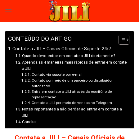
Skip
to
content
CONTEÚDO DO ARTIGO
Contate a JILI – Canais Oficiais de Suporte 24/7
Quando devo entrar em contate a JILI diretamente?
Aprenda as 4 maneiras mais rápidas de entrar em contate
a JILI
Contato via suporte por e-mail
Contato por meio de um parceiro ou distribuidor
autorizado
Entre em contate a JILI através do escritório de
representação
Contate a JILI por meio de vendas no Telegram
Notas importantes a não perder ao entrar em contate a
JILI
Concluir
Contate a JILI – Canais Oficiais de