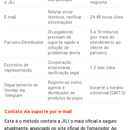
a JILI
resposta
Relatar erros
E-mail
técnicos, verificar
24-48 horas úteis
informações
Os jogadores
5 a 10 minutos
precisam de
(por meio do
Parceiro/Distribuidor
suporte rápido e
atendimento ao
solução de
cliente do
problemas direta
parceiro)
Cooperação
Escritório de
empresarial,
1-2 dias úteis
representação
verificação legal
Registre-se como
Departamento de
agente e
Durante o horário
Vendas via
distribuidor de
comercial (GMT-3)
Telegram
produtos de jogos
Contato via suporte por e-mail
Este é o método contate a JILI o mais oficial e seguro
atualmente, anunciado no site oficial do fornecedor. Ao