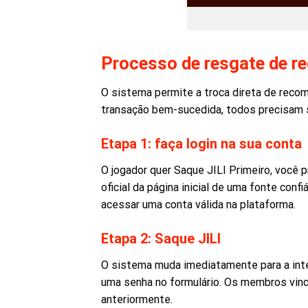
Processo de resgate de r
O sistema permite a troca direta de reco
transação bem-sucedida, todos precisam se
Etapa 1: faça login na sua conta
O jogador quer Saque JILI Primeiro, você p
oficial da página inicial de uma fonte co
acessar uma conta válida na plataforma.
Etapa 2: Saque JILI
O sistema muda imediatamente para a inte
uma senha no formulário. Os membros vin
anteriormente.