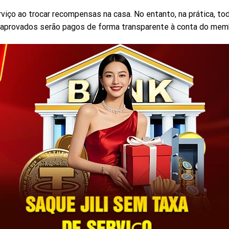
ço ao trocar recompensas na casa. No entanto, na prática, tod
 aprovados serão pagos de forma transparente à conta do mem