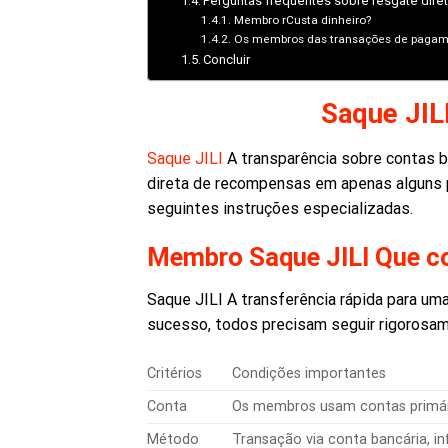
Perguntas frequentes sobre resgate dire
Membro rCusta dinheiro?
Os membros das transações de pagam
Concluir
Saque JIL
Saque JILI
A transparência sobre contas b
direta de recompensas em apenas alguns p
seguintes instruções especializadas.
Membro Saque JILI Que c
Saque JILI A transferência rápida para um
sucesso, todos precisam seguir rigorosam
Critérios
Condições importantes
Conta
Os membros usam contas primári
Método
Transação via conta bancária,