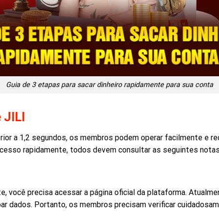
Guia de 3 etapas para sacar dinheiro rapidamente para sua conta
 JILI
rior a 1,2 segundos, os membros podem operar facilmente e r
rocesso rapidamente, todos devem consultar as seguintes notas
 você precisa acessar a página oficial da plataforma. Atualme
bar dados. Portanto, os membros precisam verificar cuidadosame