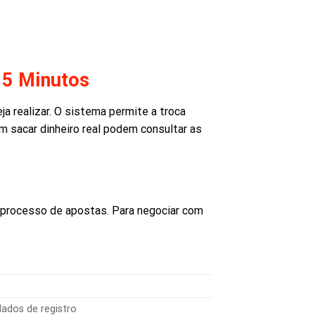
 5 Minutos
 realizar. O sistema permite a troca
 sacar dinheiro real podem consultar as
o processo de apostas. Para negociar com
ados de registro