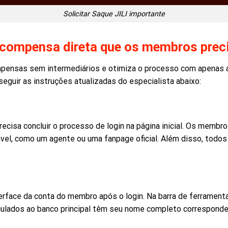
Solicitar Saque JILI importante
ecompensa direta que os membros pre
mpensas sem intermediários e otimiza o processo com apenas a
guir as instruções atualizadas do especialista abaixo:
recisa concluir o processo de login na página inicial. Os memb
nfiável, como um agente ou uma fanpage oficial. Além disso, to
rface da conta do membro após o login. Na barra de ferramenta
culados ao banco principal têm seu nome completo correspond