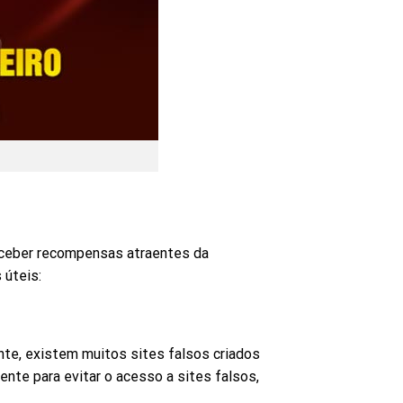
eceber recompensas atraentes da
 úteis:
nte, existem muitos sites falsos criados
nte para evitar o acesso a sites falsos,