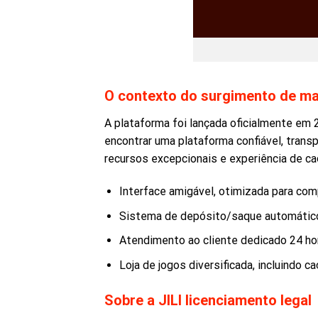
O contexto do surgimento de ma
A plataforma foi lançada oficialmente em
encontrar uma plataforma confiável, trans
recursos excepcionais e experiência de ca
Interface amigável, otimizada para com
Sistema de depósito/saque automático
Atendimento ao cliente dedicado 24 hora
Loja de jogos diversificada, incluindo ca
Sobre a JILI licenciamento legal