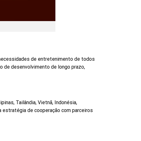
s necessidades de entretenimento de todos
o de desenvolvimento de longo prazo,
inas, Tailândia, Vietnã, Indonésia,
 a estratégia de cooperação com parceiros