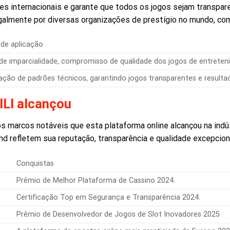
es internacionais e garante que todos os jogos sejam transpar
 legalmente por diversas organizações de prestígio no mundo, co
de aplicação
de imparcialidade, compromisso de qualidade dos jogos de entreten
cação de padrões técnicos, garantindo jogos transparentes e resulta
ILI alcançou
os marcos notáveis ​​que esta plataforma online alcançou na in
nd refletem sua reputação, transparência e qualidade excepcion
Conquistas
Prêmio de Melhor Plataforma de Cassino 2024.
Certificação Top em Segurança e Transparência 2024.
Prêmio de Desenvolvedor de Jogos de Slot Inovadores 2025