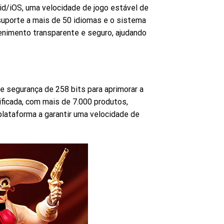
d/iOS, uma velocidade de jogo estável de
 suporte a mais de 50 idiomas e o sistema
nimento transparente e seguro, ajudando
e segurança de 258 bits para aprimorar a
ficada, com mais de 7.000 produtos,
 plataforma a garantir uma velocidade de