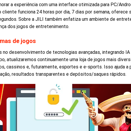
rar a experiência com uma interface otimizada para PC/Androi
cliente funciona 24 horas por dia, 7 dias por semana, oferece
gundos. Sobre a JILI também enfatiza um ambiente de entrete
nça dos jogos de entretenimento.
ormas de jogos
s no desenvolvimento de tecnologias avançadas, integrando IA 
 atualizaremos continuamente uma loja de jogos mais diversi
ogos, cassinos e, futuramente, esportes e e-sports. Isso ajuda a
ação, resultados transparentes e depósitos/saques rápidos.