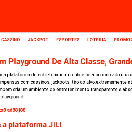
CASSINO
JACKPOT
ESPORTES
LOTERIA
PROMO
Um Playground De Alta Classe, Gra
r a plataforma de entretenimento online líder no mercado nos 
compensas com cassinos, jackpots, tiro ao alvo,extremamente
 também cria um ambiente de entretenimento transparente e ab
 playground!
xx8
ad88
j88
 a plataforma JILI