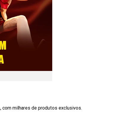
a, com milhares de produtos exclusivos.