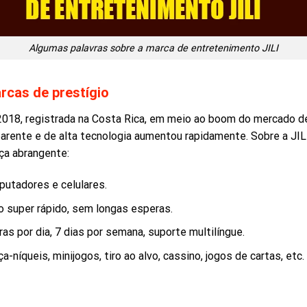
Algumas palavras sobre a marca de entretenimento JILI
rcas de prestígio
 2018, registrada na Costa Rica, em meio ao boom do mercado d
parente e de alta tecnologia aumentou rapidamente. Sobre a JI
ça abrangente:
putadores e celulares.
 super rápido, sem longas esperas.
s por dia, 7 dias por semana, suporte multilíngue.
ça-níqueis, minijogos, tiro ao alvo, cassino, jogos de cartas, etc.