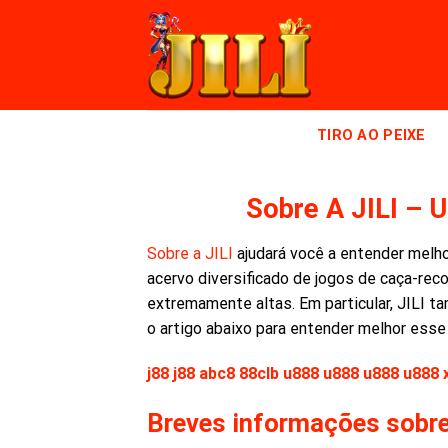
Skip
to
content
TIRO AO PEIXE
Sobre A JILI – 
Sobre a JILI
ajudará você a entender melho
acervo diversificado de jogos de caça-re
extremamente altas. Em particular, JILI
o artigo abaixo para entender melhor esse
j88
j88
abc8
88clb
u888
u888
u888
u888
Breves informações sobre