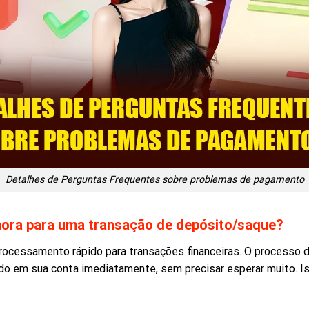
Detalhes de Perguntas Frequentes sobre problemas de pagamento
ra para uma transação de depósito/saque?
rocessamento rápido para transações financeiras. O processo 
do em sua conta imediatamente, sem precisar esperar muito. Is