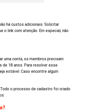
o há custos adicionais. Solicitar
que o link com atenção. Em especial, não
iar uma conta, os membros precisam
s de 18 anos. Para resolver esse
teja estável. Caso encontre algum
 Todo o processo de cadastro foi criado
os.
ma?