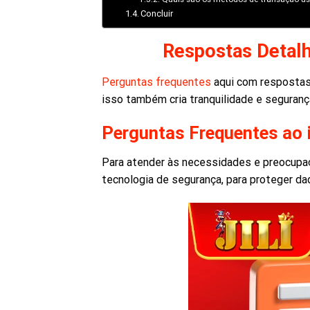
Concluir
Respostas Detalh
Perguntas frequentes
aqui com respostas 
isso também cria tranquilidade e seguran
Perguntas Frequentes ao i
Para atender às necessidades e preocupaç
tecnologia de segurança, para proteger d