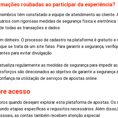
rmações roubadas ao participar da experiência?
membros têm constatado a equipe de atendimento ao cliente.
rios com rigorosas medidas de segurança física e eletrônica. 
a de todas as transações e dados.
 dinheiro. O processo de cadastro na plataforma é gratuito e nã
que se trata de um site falso. Para garantir a segurança, verifi
ntes para evitar divulgação.
e atualiza regularmente as medidas de segurança para impedir ac
forços são direcionados ao objetivo de garantir a segurança a
nfiança na utilização de serviços de apostas online.
bre acesso
os quando desejam explorar esta plataforma de apostas. Os
cluindo etapas específicas e requisitos necessários. Além diss
ssoais, as contas também recebem atenção especial.