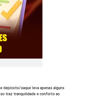
de depósito/saque leva apenas alguns
so traz tranquilidade e conforto ao