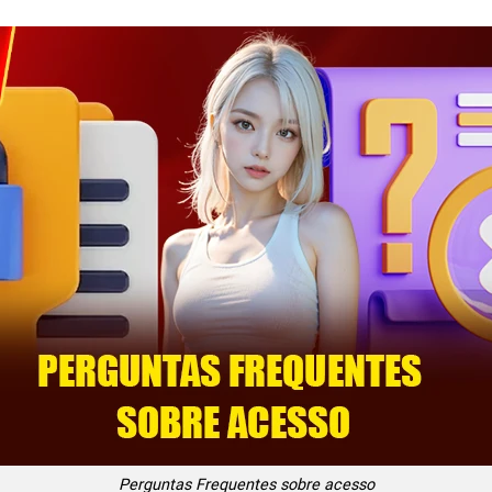
Perguntas Frequentes sobre acesso