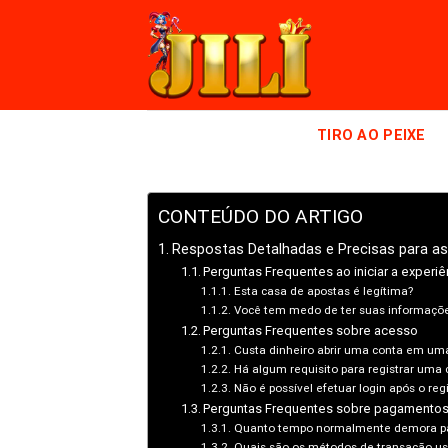
Skip
to
content
TIRO AO PEIXE
CONTEÚDO DO ARTIGO
Respostas Detalhadas e Precisas para as
Perguntas Frequentes ao iniciar a experiê
Esta casa de apostas é legítima?
Você tem medo de ter suas informações
Perguntas Frequentes sobre acesso
Custa dinheiro abrir uma conta em um
Há algum requisito para registrar uma 
Não é possível efetuar login após o re
Perguntas Frequentes sobre pagamento
Quanto tempo normalmente demora pa
Quais são os métodos de transação usa