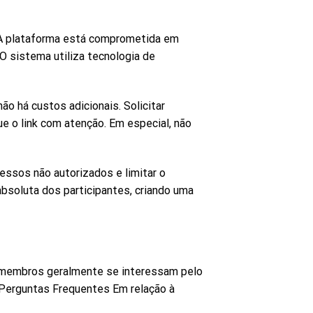
 A plataforma está comprometida em
O sistema utiliza tecnologia de
o há custos adicionais. Solicitar
que o link com atenção. Em especial, não
essos não autorizados e limitar o
bsoluta dos participantes, criando uma
 membros geralmente se interessam pelo
o,Perguntas Frequentes Em relação à