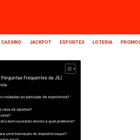
CASSINO
JACKPOT
ESPORTES
LOTERIA
PROMO
 Perguntas Frequentes da JILI
ncia
 roubadas ao participar da experiência?
a casa de apostas?
conta?
gistro bem-sucedido devido a qual problema?
s
ra uma transação de depósito/saque?
dos ​​aqui?