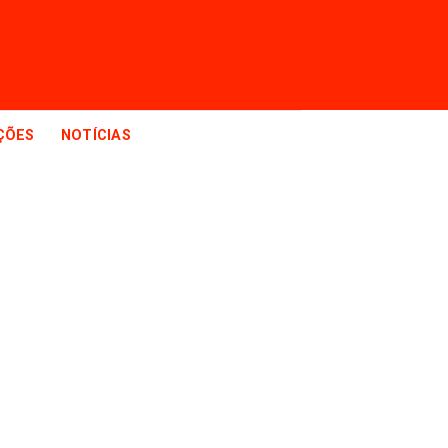
ÇÕES
NOTÍCIAS