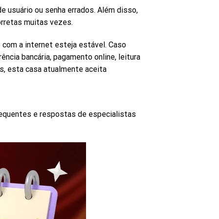
e usuário ou senha errados. Além disso,
orretas muitas vezes.
 com a internet esteja estável. Caso
ncia bancária, pagamento online, leitura
es, esta casa atualmente aceita
requentes e respostas de especialistas