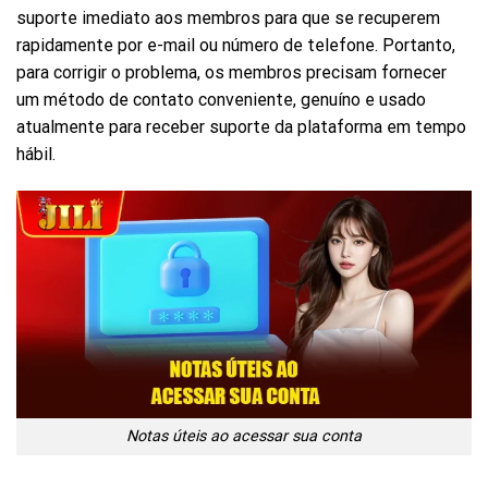
suporte imediato aos membros para que se recuperem
rapidamente por e-mail ou número de telefone. Portanto,
para corrigir o problema, os membros precisam fornecer
um método de contato conveniente, genuíno e usado
atualmente para receber suporte da plataforma em tempo
hábil.
Notas úteis ao acessar sua conta