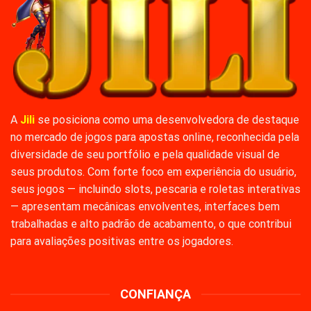
A
Jili
se posiciona como uma desenvolvedora de destaque
no mercado de jogos para apostas online, reconhecida pela
diversidade de seu portfólio e pela qualidade visual de
seus produtos. Com forte foco em experiência do usuário,
seus jogos — incluindo slots, pescaria e roletas interativas
— apresentam mecânicas envolventes, interfaces bem
trabalhadas e alto padrão de acabamento, o que contribui
para avaliações positivas entre os jogadores.
CONFIANÇA