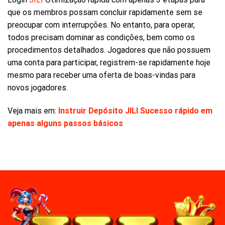
que os membros possam concluir rapidamente sem se
preocupar com interrupções. No entanto, para operar,
todos precisam dominar as condições, bem como os
procedimentos detalhados. Jogadores que não possuem
uma conta para participar, registrem-se rapidamente hoje
mesmo para receber uma oferta de boas-vindas para
novos jogadores.
Veja mais em:
Instruir Depósito JILI Sucesso rápido em
apenas alguns passos básicos