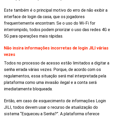
Este também é o principal motivo do erro de não exibir a
interface de login da casa, que os jogadores
frequentemente encontram. Se o uso do Wi-Fi for
interrompido, todos podem priorizar o uso das redes 4G e
5G para operações mais rápidas.
Não insira informações incorretas de login JILI várias
vezes
Todos no processo de acesso estão limitados a digitar a
senha errada várias vezes. Porque, de acordo com os
regulamentos, essa situação será mal interpretada pela
plataforma como uma invasão ilegal e a conta será
imediatamente bloqueada.
Então, em caso de esquecimento de informações Login
JILI, todos devem usar o recurso de atualização do
sistema “Esqueceu a Senha?”. A plataforma oferece