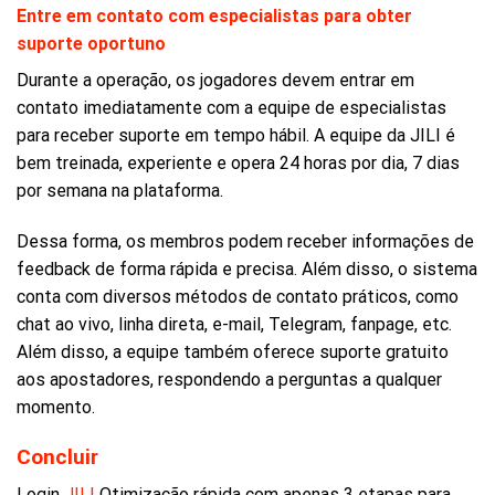
Entre em contato com especialistas para obter
suporte oportuno
Durante a operação, os jogadores devem entrar em
contato imediatamente com a equipe de especialistas
para receber suporte em tempo hábil. A equipe da JILI é
bem treinada, experiente e opera 24 horas por dia, 7 dias
por semana na plataforma.
Dessa forma, os membros podem receber informações de
feedback de forma rápida e precisa. Além disso, o sistema
conta com diversos métodos de contato práticos, como
chat ao vivo, linha direta, e-mail, Telegram, fanpage, etc.
Além disso, a equipe também oferece suporte gratuito
aos apostadores, respondendo a perguntas a qualquer
momento.
Concluir
Login
JILI
Otimização rápida com apenas 3 etapas para