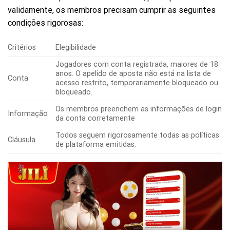
validamente, os membros precisam cumprir as seguintes
condições rigorosas:
Critérios
Elegibilidade
Jogadores com conta registrada, maiores de 18
anos. O apelido de aposta não está na lista de
Conta
acesso restrito, temporariamente bloqueado ou
bloqueado.
Os membros preenchem as informações de login
Informação
da conta corretamente
Todos seguem rigorosamente todas as políticas
Cláusula
de plataforma emitidas.