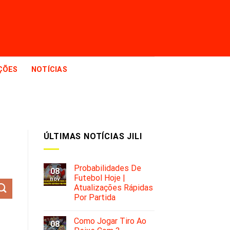
ÇÕES
NOTÍCIAS
ÚLTIMAS NOTÍCIAS JILI
Probabilidades De
08
Futebol Hoje |
nov
Atualizações Rápidas
Por Partida
Como Jogar Tiro Ao
08